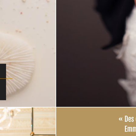
E
Des 
Emm