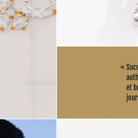
Suc
auth
et b
jou